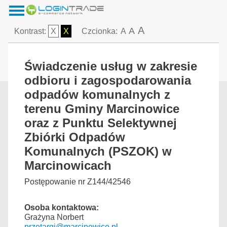
A
A
Kontrast:
X
X
Czcionka:
A
Świadczenie usług w zakresie
odbioru i zagospodarowania
odpadów komunalnych z
terenu Gminy Marcinowice
oraz z Punktu Selektywnej
Zbiórki Odpadów
Komunalnych (PSZOK) w
Marcinowicach
Postępowanie nr Z144/42546
Osoba kontaktowa:
Grażyna Norbert
przetargi@marcinowice.pl