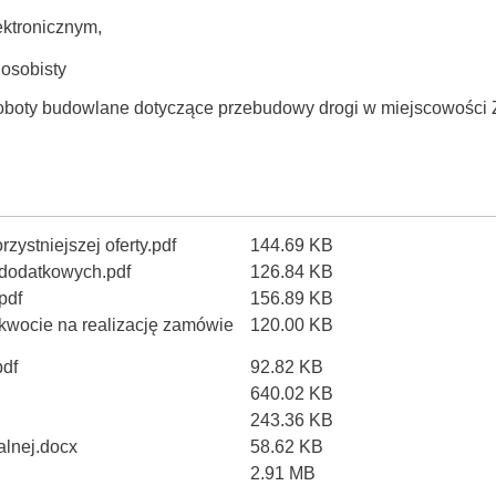
ektronicznym,
 osobisty
oboty budowlane dotyczące przebudowy drogi w miejscowości
zystniejszej oferty.pdf
144.69 KB
t dodatkowych.pdf
126.84 KB
pdf
156.89 KB
kwocie na realizację zamówie
120.00 KB
pdf
92.82 KB
640.02 KB
243.36 KB
alnej.docx
58.62 KB
2.91 MB