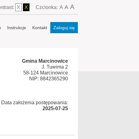
A
A
ntrast:
X
X
Czcionka:
A
n
Instrukcje
Kontakt
Zaloguj się
Gmina Marcinowice
J. Tuwima 2
58-124 Marcinowice
NIP: 8842365290
Data założenia postępowania:
2025-07-25